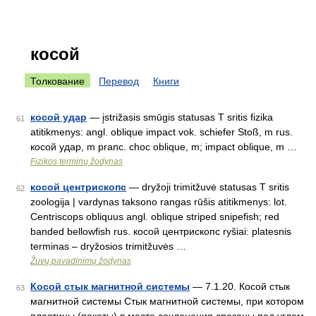
косой
Толкование
Перевод
Книги
косой удар
— įstrižasis smūgis statusas T sritis fizika
61
atitikmenys: angl. oblique impact vok. schiefer Stoß, m rus.
косой удар, m pranc. choc oblique, m; impact oblique, m …
Fizikos terminų žodynas
косой центрископс
— dryžoji trimitžuvė statusas T sritis
62
zoologija | vardynas taksono rangas rūšis atitikmenys: lot.
Centriscops obliquus angl. oblique striped snipefish; red
banded bellowfish rus. косой центрископс ryšiai: platesnis
terminas – dryžosios trimitžuvės …
Žuvų pavadinimų žodynas
Косой стык магнитной системы
— 7.1.20. Косой стык
63
магнитной системы Стык магнитной системы, при котором