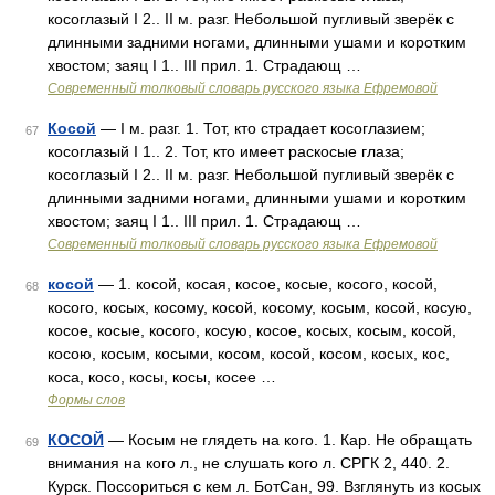
косоглазый I 2.. II м. разг. Небольшой пугливый зверёк с
длинными задними ногами, длинными ушами и коротким
хвостом; заяц I 1.. III прил. 1. Страдающ …
Современный толковый словарь русского языка Ефремовой
Косой
— I м. разг. 1. Тот, кто страдает косоглазием;
67
косоглазый I 1.. 2. Тот, кто имеет раскосые глаза;
косоглазый I 2.. II м. разг. Небольшой пугливый зверёк с
длинными задними ногами, длинными ушами и коротким
хвостом; заяц I 1.. III прил. 1. Страдающ …
Современный толковый словарь русского языка Ефремовой
косой
— 1. косой, косая, косое, косые, косого, косой,
68
косого, косых, косому, косой, косому, косым, косой, косую,
косое, косые, косого, косую, косое, косых, косым, косой,
косою, косым, косыми, косом, косой, косом, косых, кос,
коса, косо, косы, косы, косее …
Формы слов
КОСОЙ
— Косым не глядеть на кого. 1. Кар. Не обращать
69
внимания на кого л., не слушать кого л. СРГК 2, 440. 2.
Курск. Поссориться с кем л. БотСан, 99. Взглянуть из косых