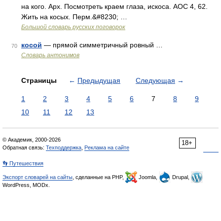
на кого. Арх. Посмотреть краем глаза, искоса. АОС 4, 62.
Жить на косых. Перм.&#8230; …
Большой словарь русских поговорок
косой
— прямой симметричный ровный …
70
Словарь антонимов
Страницы
←
Предыдущая
Следующая
→
1
2
3
4
5
6
7
8
9
10
11
12
13
© Академик, 2000-2026
18+
Обратная связь:
Техподдержка
,
Реклама на сайте
👣 Путешествия
Экспорт словарей на сайты
, сделанные на PHP,
Joomla,
Drupal,
WordPress, MODx.