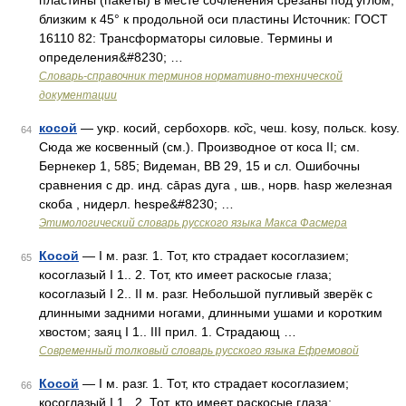
пластины (пакеты) в месте сочленения срезаны под углом,
близким к 45° к продольной оси пластины Источник: ГОСТ
16110 82: Трансформаторы силовые. Термины и
определения&#8230; …
Словарь-справочник терминов нормативно-технической
документации
косой
— укр. косий, сербохорв. ко̏с, чеш. kosy, польск. kоsу.
64
Сюда же косвенный (см.). Производное от коса II; см.
Бернекер 1, 585; Видеман, ВВ 29, 15 и сл. Ошибочны
сравнения с др. инд. сāраs дуга , шв., норв. hasp железная
скоба , нидерл. hеsре&#8230; …
Этимологический словарь русского языка Макса Фасмера
Косой
— I м. разг. 1. Тот, кто страдает косоглазием;
65
косоглазый I 1.. 2. Тот, кто имеет раскосые глаза;
косоглазый I 2.. II м. разг. Небольшой пугливый зверёк с
длинными задними ногами, длинными ушами и коротким
хвостом; заяц I 1.. III прил. 1. Страдающ …
Современный толковый словарь русского языка Ефремовой
Косой
— I м. разг. 1. Тот, кто страдает косоглазием;
66
косоглазый I 1.. 2. Тот, кто имеет раскосые глаза;